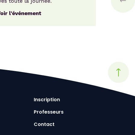
ves toute la journée.
Voir
oir l'événement
Inscription
Professeurs
Contact