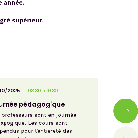
e année.
gré supérieur.
10/2025
08:30 à 16:30
05/11/
urnée pédagogique
Conse
 professeurs sont en journée
Durant
agogique. Les cours sont
cours 
pendus pour l’entièreté des
élèves 