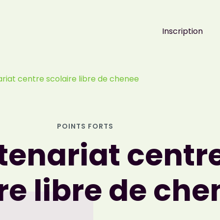
Inscription
riat centre scolaire libre de chenee
POINTS FORTS
tenariat centr
re libre de ch