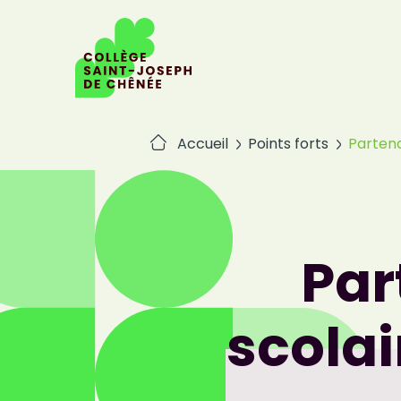
Passer
au
contenu
Accueil
Points forts
Partena
Par
scolai