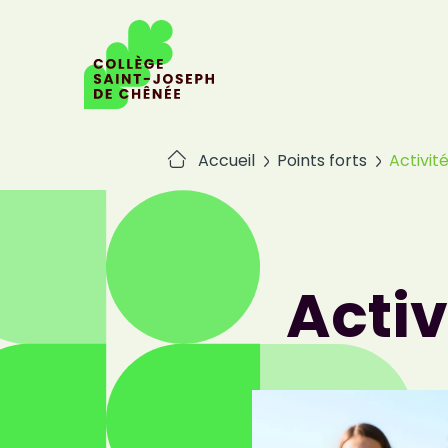
Passer
au
contenu
Accueil
Points forts
Activit
Activ