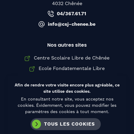
4032 Chênée
04/367.61.71
info@csj-chenee.be
Nos autres sites
Centre Scolaire Libre de Chênée
Ecole Fondatementale Libre
Institut Sainte-Thérèse d'Avila
Afin de rendre votre visite encore plus agréable, ce
site utilise des cookies.
En consultant notre site, vous acceptez nos
cookies. Évidemment, vous pouvez modifier les
© Copyright 2026 Collège Saint-Joseph de
paramètres des cookies à tout moment.
Chênée, Tous droits réservés
Conditions d’utilisation
TOUS LES COOKIES
Politique de confidentialité
Cookies