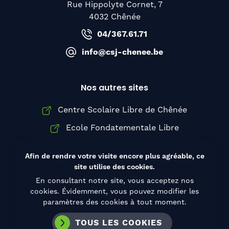
Rue Hippolyte Cornet, 7
4032 Chênée
04/367.61.71
info@csj-chenee.be
Nos autres sites
Centre Scolaire Libre de Chênée
Ecole Fondatementale Libre
Institut Sainte-Thérèse d'Avila
Afin de rendre votre visite encore plus agréable, ce
site utilise des cookies.
En consultant notre site, vous acceptez nos
cookies. Évidemment, vous pouvez modifier les
© Copyright 2026 Collège Saint-Joseph de
paramètres des cookies à tout moment.
Chênée, Tous droits réservés
Conditions d’utilisation
TOUS LES COOKIES