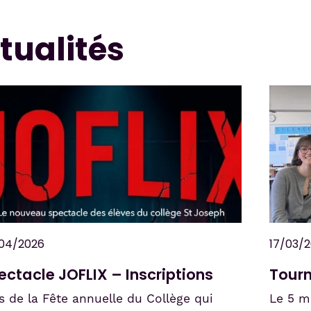
tualités
12/2025
18/11/2
tit-déjeuner de Noël : le hall aux
Echan
uleurs des fêtes !
Maddis