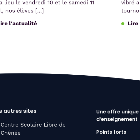
hall s’est paré de ses plus belles
Maddie
orations pour accueillir le petit-
komme 
euner de Noël. Un grand merci à
[…]
ntreprise […]
Lire 
ire l'actualité
 autres sites
Une offre unique
d’enseignement
Centre Scolaire Libre de
Chênée
Points forts