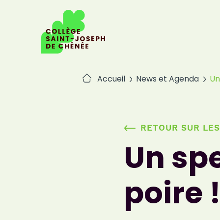
Passer
au
contenu
Accueil
News et Agenda
Un
RETOUR SUR LES
Un spe
poire 