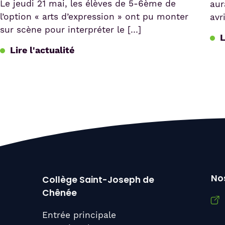
Les élèves du cours d’allemand du Collège
Le 
Saint-Joseph de Chênée ont récemment
déc
participé à un échange linguistique de trois
déj
jours […]
l’e
Lire l'actualité
L
Nos
Collège Saint-Joseph de
Chênée
Entrée principale